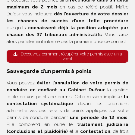
procédure. Vous pourrez ainsi
reconduire dans un délai
maximum de 2 mois
en cas de référé positif. Maître
Dufour vous indiquera
dès l’ouverture de votre dossier
les chances de succès d’une telle procédure
puisqu’ils
connaissent déjà la position adoptée par
chacun des 37 tribunaux administratifs
. Vous serez
alors parfaitement informé dès la première prise de contact.
Découvrez comment récupérer votre permis avec un a
vocat
Sauvegarde d’un permis à points
Vous pouvez
éviter l’annulation de votre permis de
conduire en confiant au Cabinet Dufour
la gestion
totale de vos points de permis. Cette mission implique
la
contestation systématique
devant les juridictions
administratives des retraits de points appliqués sur votre
permis de conduire pendant
une période de 12 mois
.
Elle comprend en outre le
traitement judiciaire
(conclusions et plaidoirie)
et la
contestation
, de trois