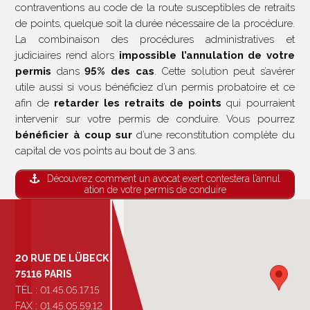
contraventions au code de la route susceptibles de retraits
de points, quelque soit la durée nécessaire de la procédure.
La combinaison des procédures administratives et
judiciaires rend alors
impossible l’annulation de votre
permis
dans
95% des cas
. Cette solution peut s’avérer
utile aussi si vous bénéficiez d’un permis probatoire et ce
afin de
retarder les retraits de points
qui pourraient
intervenir sur votre permis de conduire. Vous pourrez
bénéficier à coup sur
d’une reconstitution complète du
capital de vos points au bout de 3 ans.
Découvrez comment un avocat exert contestera l’annul
ation de votre permis de conduire
20 RUE DE LÜBECK
75116 PARIS
TÉL : 01.45.05.17.15
FAX : 01.45.05.59.12