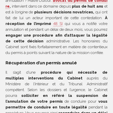
annulation ? Maître Dufour,
avocat du permis de condui
re
,
intervient dans ce domaine depuis
plus de huit ans
et
est à l’origine de
plusieurs décisions novatrices,
qui ont
fait de lui un acteur important de cette contestation.
À
réception de l’imprimé
48 SI
qui vous a notifié votre
annulation et pendant un délai de deux mois, vous pourrez
engager une procédure afin d’attaquer la légalité
de cette décision
administrative. Les honoraires du
Cabinet sont fixés forfaitairement en matière de contentieux
du permis à points suivant la nature de la mission confiée.
Récupération d’un permis annulé
Il s’agit d’une
procédure qui nécessite de
multiples interventions du Cabinet
auprès du
Ministère de l’Intérieur et du Tribunal Administratif
compétent. Selon les dossiers et l’urgence, le Cabinet
pourra
solliciter en référé la suspension de
l’annulation de votre permis
de conduire pour
vous
permettre de conduire en toute légalité
pendant la